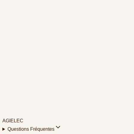
Téléphone
07 78 47 20 75
Nom complet
Votre Téléphone
Cliquez pour ajouter des fichiers
Max
6
fichiers · 10 Mo par fichier
AGIELEC
Questions Fréquentes