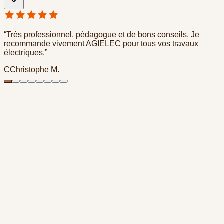
“
Très professionnel, pédagogue et de bons conseils. Je
recommande vivement AGIELEC pour tous vos travaux
électriques.
”
C
Christophe M.
Email
agielec.pro@gmail.com